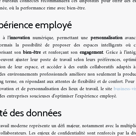
 bureaux connectés recommandera ces dispositifs pour offrir des e
donnée, où la performance rime avec bien-être.
xpérience employé
 à l’
innovation
numérique, permettant une
personnalisation
avanc
ormais la possibilité de proposer des espaces intelligents où 
vorisant son
bien-être
et renforçant son
engagement
. Grâce à l’intég
s peuvent ajuster leur poste de travail selon leurs préférences, optimi
on de leur espace, et accéder à des outils collaboratifs adaptés à
des environnements professionnels améliore non seulement la product
ong terme, en répondant aux attentes de flexibilité et de confort. Pour 
vation et de personnalisation des lieux de travail, le site
business-vi
es entreprises soucieuses d’optimiser l’expérience employé.
lité des données
avail moderne représente un défi majeur, notamment avec la multipli
ollaborateurs. Les enjeux de confidentialité sont renforcés par la div