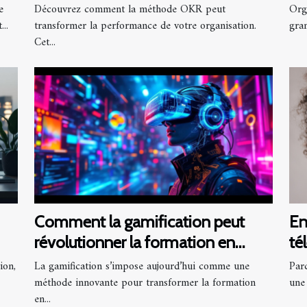
OKR
e
Découvrez comment la méthode OKR peut
Org
..
transformer la performance de votre organisation.
gran
Cet...
Comment la gamification peut
En
révolutionner la formation en
té
entreprise ?
Ma
ion,
La gamification s’impose aujourd’hui comme une
Parc
méthode innovante pour transformer la formation
une 
en...