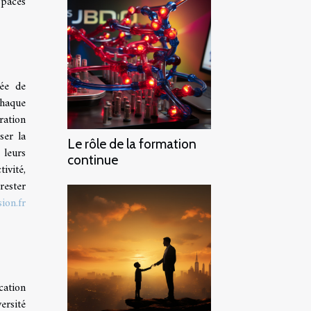
spaces
ée de
chaque
ration
ser la
Le rôle de la formation
 leurs
continue
ivité,
rester
sion.fr
cation
ersité