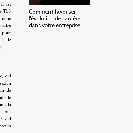
il est
ue TLS
Comment favoriser
 comme
l'évolution de carrière
pectes
dans votre entreprise
s pour
ils de
u.
e, qui
sation
ion de
ntrôle
ant la
, tout
ravail
ateurs