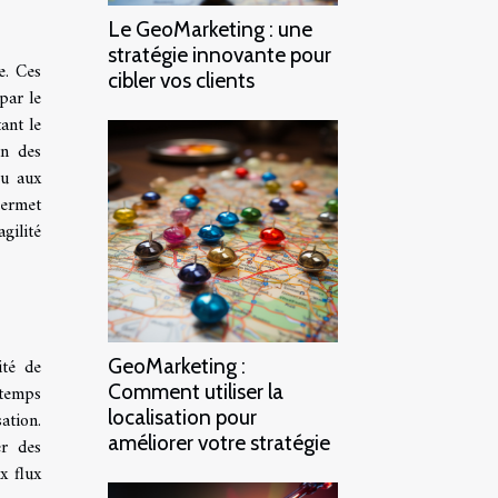
Le GeoMarketing : une
stratégie innovante pour
e. Ces
cibler vos clients
par le
ant le
on des
ou aux
permet
gilité
ité de
GeoMarketing :
Comment utiliser la
 temps
localisation pour
ation.
améliorer votre stratégie
er des
x flux