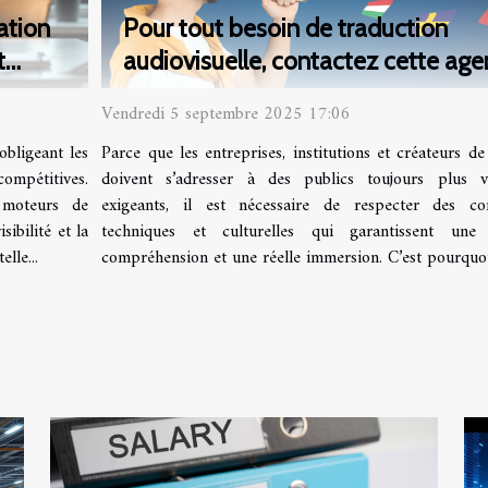
ation
Pour tout besoin de traduction
t
audiovisuelle, contactez cette age
Vendredi 5 septembre 2025 17:06
bligeant les
Parce que les entreprises, institutions et créateurs d
compétitives.
doivent s’adresser à des publics toujours plus v
 moteurs de
exigeants, il est nécessaire de respecter des con
ibilité et la
techniques et culturelles qui garantissent une 
lle...
compréhension et une réelle immersion. C’est pourquoi 