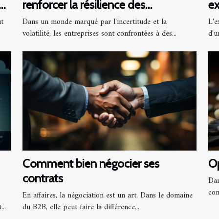
renforcer la résilience des
ex
entreprises en période de crise
ut
Dans un monde marqué par l'incertitude et la
L'e
volatilité, les entreprises sont confrontées à des...
d'u
Comment bien négocier ses
Op
contrats
Dan
con
En affaires, la négociation est un art. Dans le domaine
..
du B2B, elle peut faire la différence...