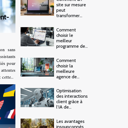
site sur mesure
peut
transformer
nt-
votre entreprise
Comment
choisir le
meilleur
programme de
ion sans
parrainage en
sistants
ligne ?
Comment
liés pour
choisir la
attentes
meilleure
ette...
agence de
création de sites
web et
Optimisation
marketing digital
des interactions
client grâce à
l'IA de
traitement du
langage
Les avantages
insoupçonnés