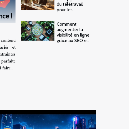
du télétravail
pour les
nce !
entreprises
modernes
Comment
augmenter la
visibilité en ligne
e contenu
grâce au SEO et
à l'optimisation
ariés et
locale
traintes
parfaite
faire...