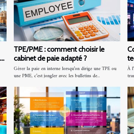
TPE/PME : comment choisir le
C
et
cabinet de paie adapté ?
te
fu
Gérer la paie en interne lorsqu’on dirige une TPE ou
À l
une PME, c’est jongler avec les bulletins de...
tra