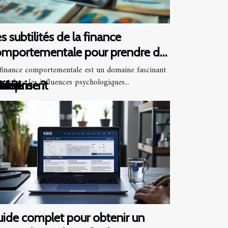
s subtilités de la finance
omportementale pour prendre de
illeures décisions
finance comportementale est un domaine fascinant
investissement
 explore les influences psychologiques...
reprise ?
ines
stissement
rche
 SARL
ide complet pour obtenir un