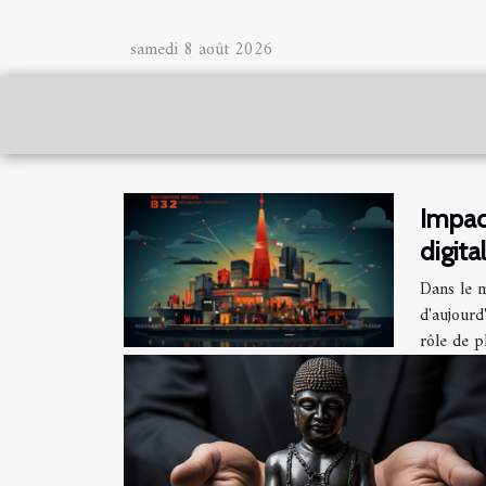
samedi 8 août 2026
Impac
digita
marc
Dans le m
d'aujourd'
rôle de p