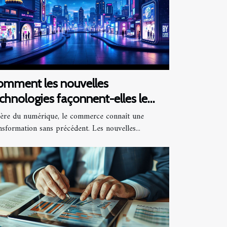
omment les nouvelles
chnologies façonnent-elles le
tur du commerce ?
’ère du numérique, le commerce connaît une
nsformation sans précédent. Les nouvelles...