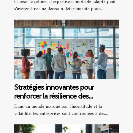
entreprise
Choisir le cabinet d'expertise comptable adapté peut
s'avérer être une décision déterminante pour...
Stratégies innovantes pour
renforcer la résilience des
entreprises en période de crise
Dans un monde marqué par l'incertitude et la
volatilité, les entreprises sont confrontées à des...