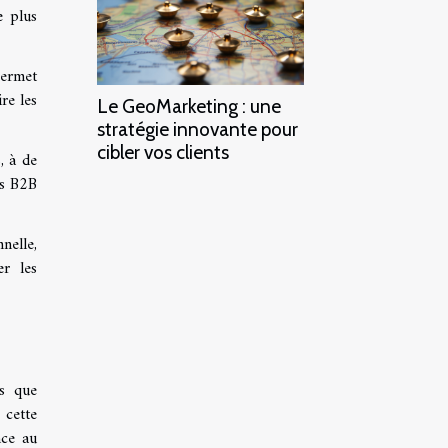
e plus
permet
re les
Le GeoMarketing : une
stratégie innovante pour
cibler vos clients
, à de
es B2B
nelle,
er les
ls que
 cette
nce au