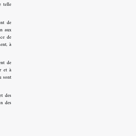
 telle
ent de
on aux
nce de
ent, à
ent de
r et à
u sont
et des
on des