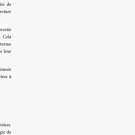
des de
reiner
vestir
. Cela
terme
e leur
éussir
ises à
rises.
gie de