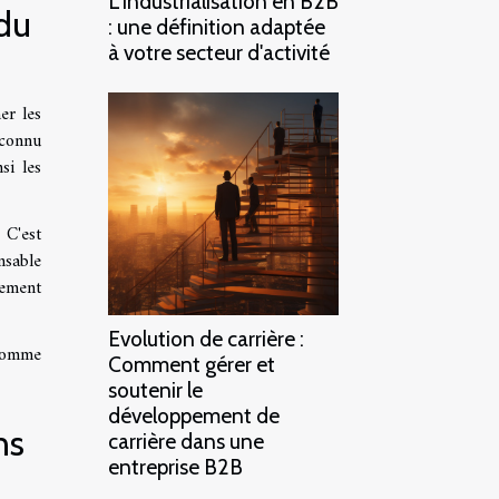
L'industrialisation en B2B
 du
: une définition adaptée
à votre secteur d'activité
er les
 connu
si les
 C'est
nsable
nement
Evolution de carrière :
 comme
Comment gérer et
soutenir le
développement de
ns
carrière dans une
entreprise B2B