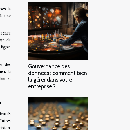
ises la
 à une
érence
ut, de
 ligne.
er des
Gouvernance des
si, la
données : comment bien
lée et
la gérer dans votre
entreprise ?
B
catifs
faires
ision.