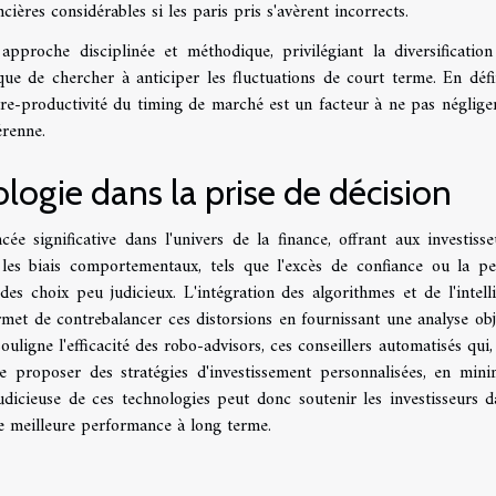
ières considérables si les paris pris s'avèrent incorrects.
proche disciplinée et méthodique, privilégiant la diversification
que de chercher à anticiper les fluctuations de court terme. En défin
ontre-productivité du timing de marché est un facteur à ne pas néglige
érenne.
logie dans la prise de décision
e significative dans l'univers de la finance, offrant aux investisse
t, les biais comportementaux, tels que l'excès de confiance ou la p
es choix peu judicieux. L'intégration des algorithmes et de l'intell
ermet de contrebalancer ces distorsions en fournissant une analyse obj
uligne l'efficacité des robo-advisors, ces conseillers automatisés qui,
 proposer des stratégies d'investissement personnalisées, en mini
judicieuse de ces technologies peut donc soutenir les investisseurs d
ne meilleure performance à long terme.