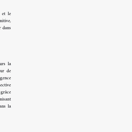
 et le
itive,
r dans
urs la
eur de
igence
ective
 grâce
misant
ans la