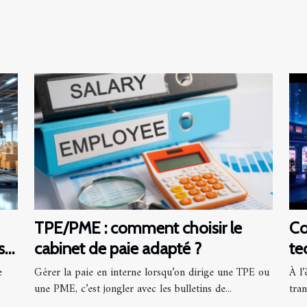
TPE/PME : comment choisir le
Co
s
cabinet de paie adapté ?
te
fu
e
Gérer la paie en interne lorsqu’on dirige une TPE ou
À l
une PME, c’est jongler avec les bulletins de...
tran