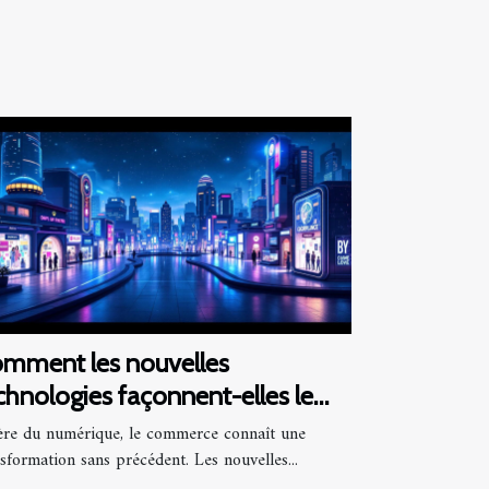
mment les nouvelles
chnologies façonnent-elles le
tur du commerce ?
’ère du numérique, le commerce connaît une
sformation sans précédent. Les nouvelles...