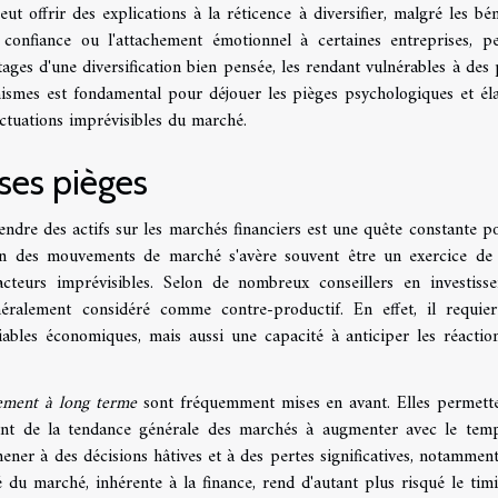
eut offrir des explications à la réticence à diversifier, malgré les bén
 confiance ou l'attachement émotionnel à certaines entreprises, p
tages d'une diversification bien pensée, les rendant vulnérables à des 
ismes est fondamental pour déjouer les pièges psychologiques et él
uctuations imprévisibles du marché.
ses pièges
dre des actifs sur les marchés financiers est une quête constante p
ion des mouvements de marché s'avère souvent être un exercice de
cteurs imprévisibles. Selon de nombreux conseillers en investiss
néralement considéré comme contre-productif. En effet, il requie
iables économiques, mais aussi une capacité à anticiper les réactio
sement à long terme
sont fréquemment mises en avant. Elles permett
cient de la tendance générale des marchés à augmenter avec le tem
ner à des décisions hâtives et à des pertes significatives, notammen
té du marché, inhérente à la finance, rend d'autant plus risqué le tim