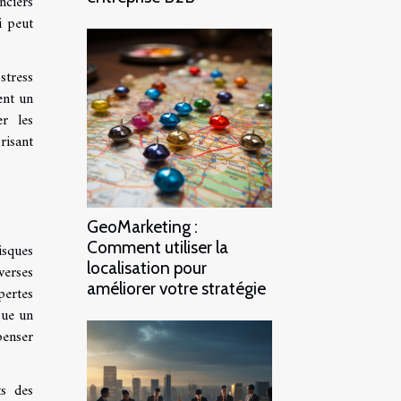
nciers
i peut
stress
ent un
er les
risant
GeoMarketing :
Comment utiliser la
isques
localisation pour
verses
améliorer votre stratégie
pertes
joue un
penser
ts des