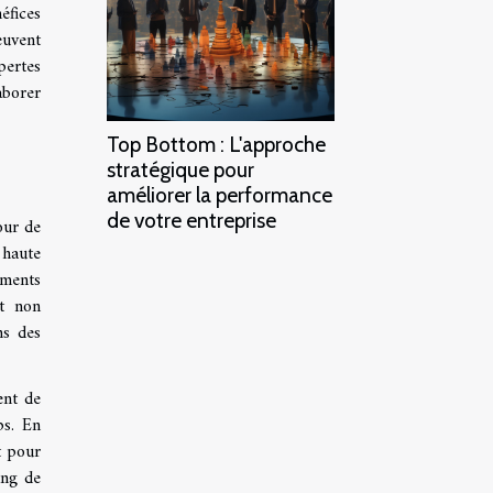
éfices
euvent
pertes
aborer
Top Bottom : L'approche
stratégique pour
améliorer la performance
de votre entreprise
our de
 haute
ements
rt non
ns des
ent de
ps. En
t pour
ing de