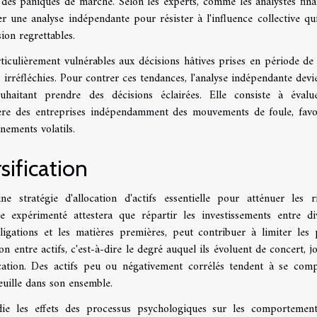
 des paniques de marché. Selon les experts, comme les analystes fina
 une analyse indépendante pour résister à l'influence collective qu
ion regrettables.
ticulièrement vulnérables aux décisions hâtives prises en période de 
t irréfléchies. Pour contrer ces tendances, l'analyse indépendante devi
ouhaitant prendre des décisions éclairées. Elle consiste à évalu
ière des entreprises indépendamment des mouvements de foule, favo
nements volatils.
sification
ne stratégie d'allocation d'actifs essentielle pour atténuer les r
le expérimenté attestera que répartir les investissements entre di
obligations et les matières premières, peut contribuer à limiter les 
ion entre actifs, c'est-à-dire le degré auquel ils évoluent de concert, 
ification. Des actifs peu ou négativement corrélés tendent à se com
feuille dans son ensemble.
die les effets des processus psychologiques sur les comportemen