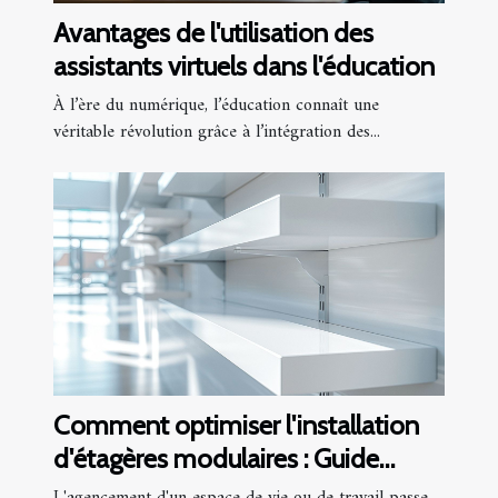
Avantages de l'utilisation des
assistants virtuels dans l'éducation
À l’ère du numérique, l’éducation connaît une
véritable révolution grâce à l’intégration des...
Comment optimiser l'installation
d'étagères modulaires : Guide
complet
L'agencement d'un espace de vie ou de travail passe