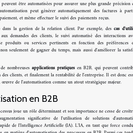
, peuvent être automatisées pour assurer une plus grande précision 
d'automatisation peut générer automatiquement des factures à part
aiement, et même effectuer le suivi des paiements reçus.
é dans la gestion de la relation client. Par exemple, des
cas d'util
 aux demandes des clients, le suivi automatisé des interactions av
de produits ou services pertinents en fonction des préférences 
non seulement de gagner du temps, mais aussi d'améliorer la satisf
re de nombreuses
applications pratiques
en B2B, qui peuvent contri
n des clients, et finalement la rentabilité de l'entreprise. Il est donc es
n œuvre de l'automatisation comme un atout stratégique majeur.
isation en B2B
cessus joue un rôle déterminant et son importance ne cesse de croîtr
mentation significative de l'utilisation de solutions d'automati
pide de l'Intelligence Artificielle (IA). L'IA, en tant que force condu
es en matière d'automatisation des processus en B2B. Parmi ces tend