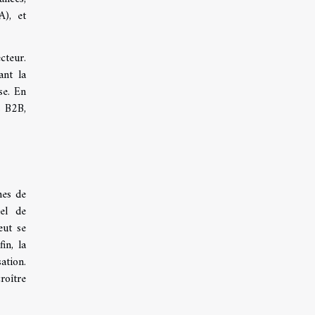
A), et
cteur.
ant la
se. En
s B2B,
mes de
iel de
eut se
in, la
ation.
roître