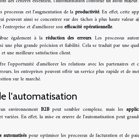
 sont des critères essentiels, l'automatisation constitue un atout majeur.
es processus est l'augmentation de la
productivité
. En effet, cette ap
i peuvent ainsi se concentrer sur des tâches à plus haute valeur aj
 l'entreprise et d'améliorer son
efficacité opérationnelle
.
tribue également à la
réduction des erreurs
. Les processus autom
si une plus grande précision et fiabilité. Cela se traduit par une qual
et une meilleure satisfaction client.
re l'opportunité d'améliorer les relations avec les partenaires et cl
rreurs, les entreprises peuvent offrir un service plus rapide et de mei
osition sur le marché.
de l'automatisation
un environnement
B2B
peut sembler complexe, mais les
applic
t variées. En effet, la mise en œuvre de l'automatisation peut gran
s automatisés
pour optimiser les processus de facturation et de pai