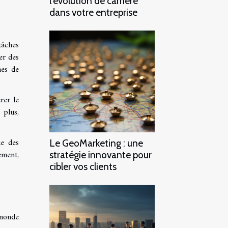
l'évolution de carrière
dans votre entreprise
tâches
ser des
hes de
rer le
 plus,
ue des
Le GeoMarketing : une
lement,
stratégie innovante pour
cibler vos clients
 monde