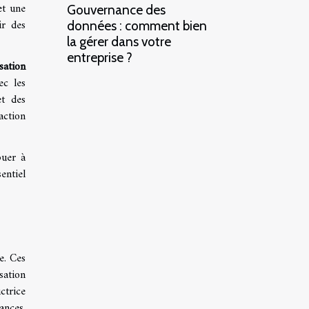
et une
Gouvernance des
ir des
données : comment bien
la gérer dans votre
entreprise ?
isation
ec les
et des
action
buer à
sentiel
e. Ces
sation
ctrice
ances,