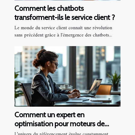
Comment les chatbots
transforment-ils le service client ?
Le monde du service client connaît une révolution
sans précédent grâce à l'émergence des chatbots...
Comment un expert en
optimisation pour moteurs de
recherche peut transformer votre
L’univers du référencement évolue constamment,