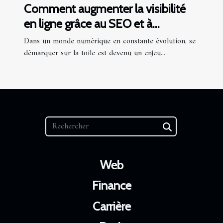
Comment augmenter la visibilité
en ligne grâce au SEO et à
l'optimisation locale
Dans un monde numérique en constante évolution, se
démarquer sur la toile est devenu un enjeu...
Web
Finance
Carrière