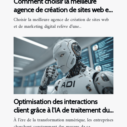
Comment choisir la meilleure
agence de création de sites web et
marketing digital
Choisir la meilleure agence de création de sites web
et de marketing digital relève d’une...
Optimisation des interactions
client grâce à l'IA de traitement du
langage
À l'ère de la transformation numérique, les entreprises
cherchent constamment des moyens de se...