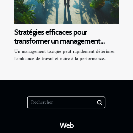
Stratégies efficaces pour
transformer un management
toxique en leadership positif
Un management toxique peut rapidement détériorer
l’ambiance de travail et nuire à la performance...
Web