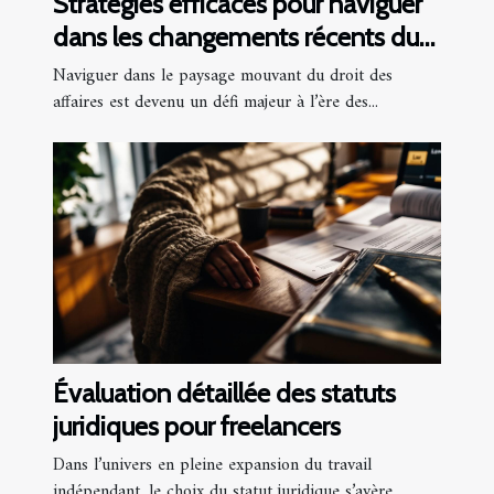
Stratégies efficaces pour naviguer
dans les changements récents du
droit des affaires
Naviguer dans le paysage mouvant du droit des
affaires est devenu un défi majeur à l’ère des...
Évaluation détaillée des statuts
juridiques pour freelancers
Dans l’univers en pleine expansion du travail
indépendant, le choix du statut juridique s’avère...