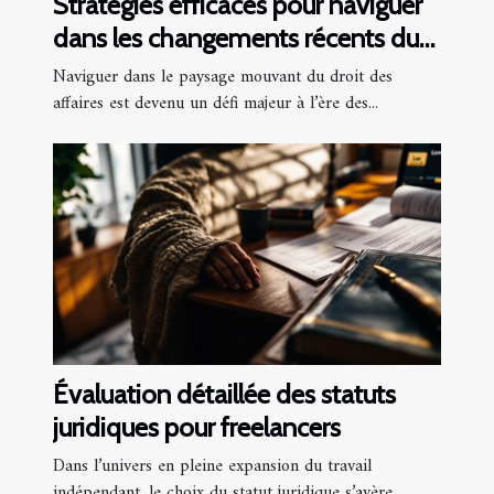
Stratégies efficaces pour naviguer
dans les changements récents du
droit des affaires
Naviguer dans le paysage mouvant du droit des
affaires est devenu un défi majeur à l’ère des...
Évaluation détaillée des statuts
juridiques pour freelancers
Dans l’univers en pleine expansion du travail
indépendant, le choix du statut juridique s’avère...